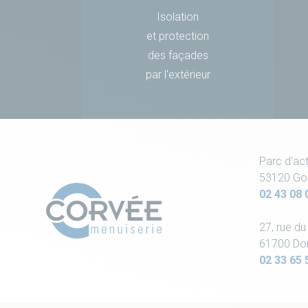
Isolation
et protection
des façades
par l'extérieur
Parc d'act
53120 Go
02 43 08 
27, rue d
61700 Do
02 33 65 