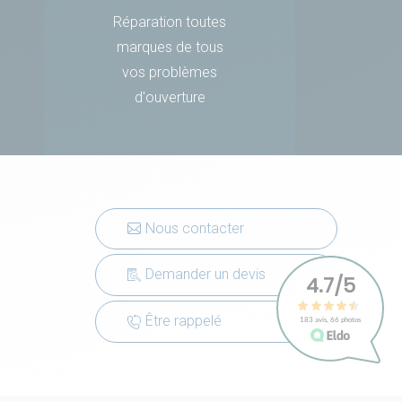
Réparation toutes
marques de tous
vos problèmes
d'ouverture
Nous contacter
Demander un devis
Être rappelé