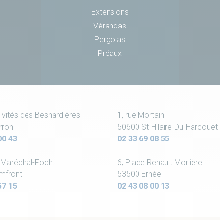
Extensions
Vérandas
Pergolas
Préaux
ivités des Besnardières
1, rue Mortain
rron
50600 St-Hilaire-Du-Harcouët
00 43
02 33 69 08 55
u Maréchal-Foch
6, Place Renault Morlière
mfront
53500 Ernée
57 15
02 43 08 00 13