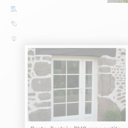
Devis
Configurateur(s)
12
photos
Entretien