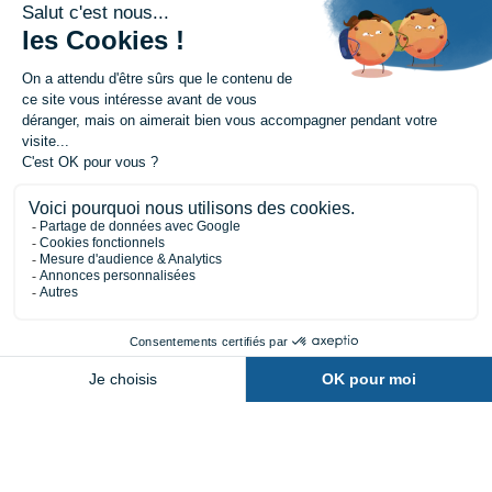
53120 Gorron
Harcouët
02 43 08 00 43
02 33 69 08 55
27, rue du Maréchal-Foch
6, Place Renault Morlière
61700 Domfront
53500 Ernée
02 33 65 57 15
02 43 08 00 13
Nous contacter
Demander un devis
Être rappelé
•
•
•
Mentions légales
Plan du site
Protection des données
•
Gestion des cookies
LEB Communication