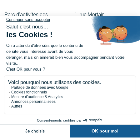
Parc d'activités des
1, rue Mortain
Besnardières
50600 St-Hilaire-Du-
53120 Gorron
Harcouët
02 43 08 00 43
02 33 69 08 55
27, rue du Maréchal-Foch
6, Place Renault Morlière
61700 Domfront
53500 Ernée
02 33 65 57 15
02 43 08 00 13
Nous contacter
Demander un devis
Être rappelé