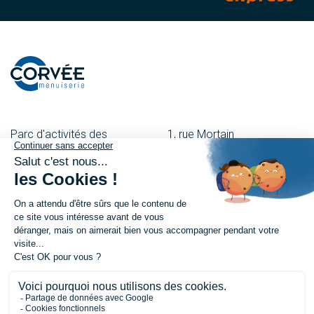
Parc d'activités des
1, rue Mortain
Besnardières
50600 St-Hilaire-Du-
53120 Gorron
Harcouët
02 43 08 00 43
02 33 69 08 55
27, rue du Maréchal-Foch
6, Place Renault Morlière
61700 Domfront
53500 Ernée
02 33 65 57 15
02 43 08 00 13
Nous contacter