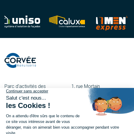
Parc d'activités des
1, rue Mortain
Besnardières
50600 St-Hilaire-Du-
53120 Gorron
Harcouët
02 43 08 00 43
02 33 69 08 55
27, rue du Maréchal-Foch
6, Place Renault Morlière
61700 Domfront
53500 Ernée