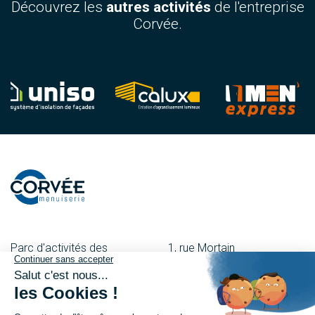
Découvrez les
autres activités
de l'entreprise
Corvée.
Parc d'activités des
1, rue Mortain
Besnardières
50600 St-Hilaire-Du-
53120 Gorron
Harcouët
02 43 08 00 43
02 33 69 08 55