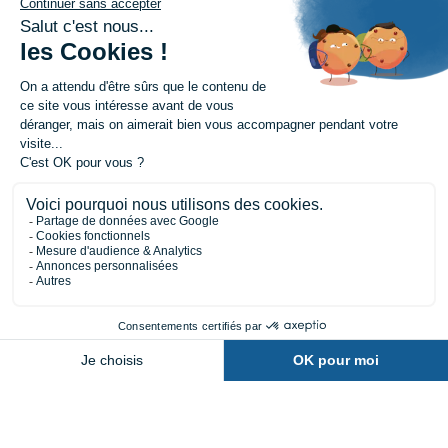
Besnardières
50600 St-Hilaire-Du-
53120 Gorron
Harcouët
02 43 08 00 43
02 33 69 08 55
27, rue du Maréchal-Foch
6, Place Renault Morlière
61700 Domfront
53500 Ernée
02 33 65 57 15
02 43 08 00 13
Nous contacter
Demander un devis
Être rappelé
•
•
•
Mentions légales
Plan du site
Protection des données